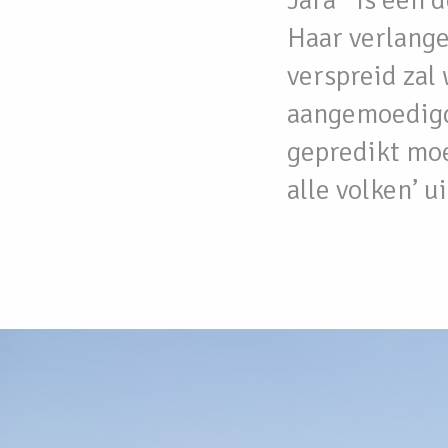
Jara* is een 
Haar verlange
verspreid zal
aangemoedigd 
gepredikt mo
alle volken’ u