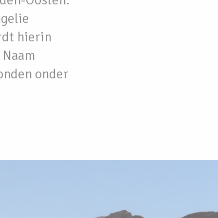
dden-Oosten.
ngelie
rdt hierin
n Naam
zonden onder