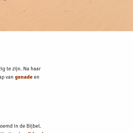
g te zijn. Na haar
hap van
genade
en
noemd in de Bijbel.