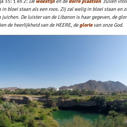
ja 35: 1 en 2:
De
woestijn
en de
dorre plaatsen
zullen vroli
in bloei staan als een roos. Zij zal welig in bloei staan en z
 juichen. De luister van de Libanon is haar gegeven, de glo
 zien de heerlijkheid van de HEERE, de
glorie
van onze God.