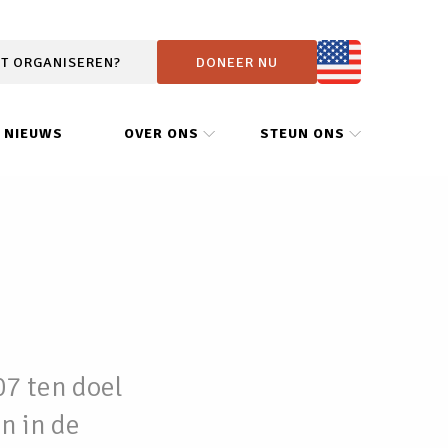
IT ORGANISEREN?
DONEER NU
NIEUWS
OVER ONS
STEUN ONS
07 ten doel
n in de