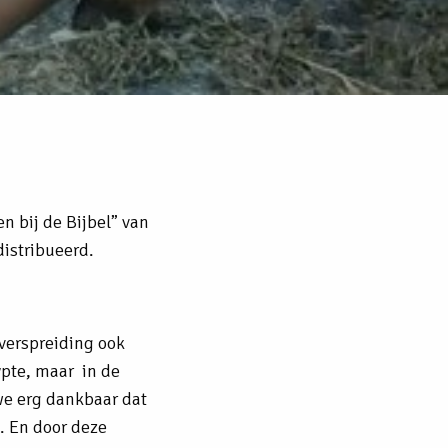
en bij de Bijbel” van
distribueerd.
rverspreiding ook
ypte, maar in de
we erg dankbaar dat
d. En door deze