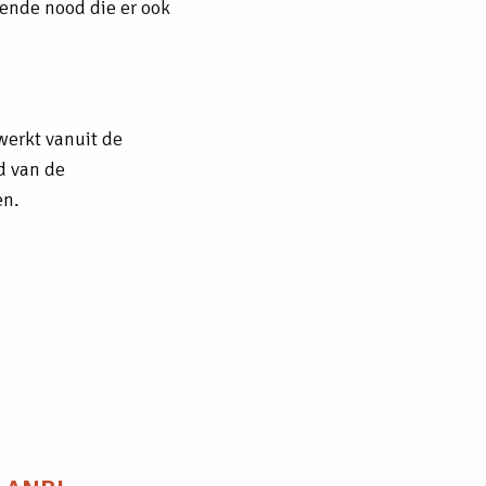
lende nood die er ook
werkt vanuit de
d van de
en.