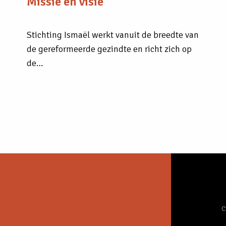
Missie en visie
Stichting Ismaël werkt vanuit de breedte van
de gereformeerde gezindte en richt zich op
de…
C